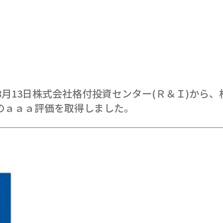
年8月13日株式会社格付投資センター(Ｒ＆Ｉ)から
のａａａ評価を取得しました。