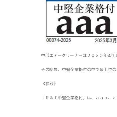
中部エアークリーナーは２０２５年8月
その結果、中堅企業格付の中で最上位の
《参考》
「Ｒ＆Ｉ中堅企業格付」は、ａａａ、ａ