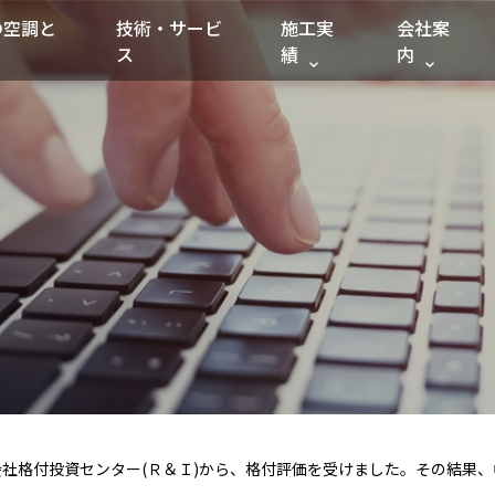
の空調と
技術・サービ
施工実
会社案
ス
績
内
式会社格付投資センター(Ｒ＆Ｉ)から、格付評価を受けました。その結